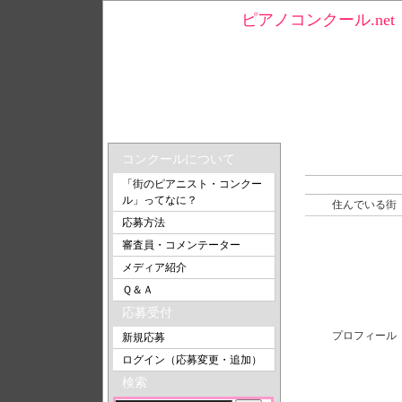
ピアノコンクール.n
トップ
＞ akissさんのプロフィール
akissさんの
コンクールについて
「街のピアニスト・コンクー
ル」ってなに？
住んでいる街
応募方法
審査員・コメンテーター
メディア紹介
Ｑ＆Ａ
応募受付
プロフィール
新規応募
ログイン（応募変更・追加）
検索