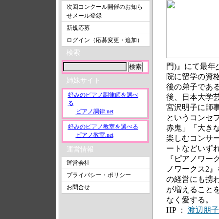
次回コンクール開催のお知ら
せメール登録
新規応募
ログイン（応募変更・追加）
検索
門)』にて最
院に留学の資格
姉妹サイト
後の弟子である
好みのピアノ調律師を選べ
後、日本大学芸
る
宮沢明子に師
ピアノ調律.net
というコンセ
好みのピアノ教室を選べる
赤鬼」「大き
ピアノ教室.net
楽しむコンサ
ートなどいずれ
運営情報
『ピアノワーク
運営会社
ノワークス2
プライバシー・ポリシー
の経営にも携
お問合せ
が増えること
なく愛する。
HP ：
渡辺朋子