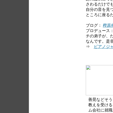
さわるだけで
自分の音を見
ところに座る
ブログ：
樫原伸
プロデュース
チの弟子が、
なんです。是
⇒
ピアノジ
善晃などそう
教えを受ける
ム会社に就職