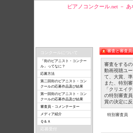
ピアノコンクール.net －
トップ
＞ 審査と審査員について
審査と審査員
コンクールについて
「街のピアニスト・コンクー
審査をするの
ル」ってなに？
動画視聴ユー
応募方法
て、大賞、準
第二回街のピアニスト・コン
また、特別審
クールの応募作品及び結果
「クリエイテ
第一回街のピアニスト・コン
の特別審査員
クールの応募作品及び結果
賞の決定に反
審査員・コメンテーター
メディア紹介
特別審査員
Ｑ＆Ａ
応募受付