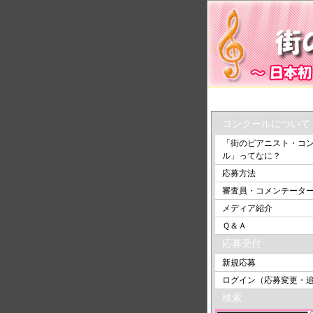
トップ
＞ 鹿児島
コンクールについて
「街のピアニスト・コ
ル」ってなに？
応募方法
審査員・コメンテータ
メディア紹介
Ｑ＆Ａ
応募受付
新規応募
ログイン（応募変更・
検索