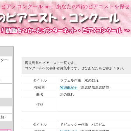
ピアノコンクール.net あなたの街のピアニストを探せ
県のピアニスト一覧
鹿児島県のピアニスト一覧
ンクー
鹿児島県のピアニスト一覧です。
コンクールへの参加者募集中です。ぜひあなたもご参加下さい。
ー
タイトル
ラヴェル作曲 水の戯れ
投稿者
牧瀬由紀子
（鹿児島県鹿児島市）
曲名
水の戯れ
作品を見る
作品
追加）
タイトル
ドビュッシー作曲 パスピエ