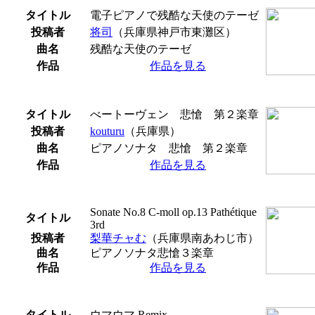
タイトル
電子ピアノで残酷な天使のテーゼ
投稿者
将司
（兵庫県神戸市東灘区）
曲名
残酷な天使のテーゼ
作品
作品を見る
タイトル
べートーヴェン 悲愴 第２楽章
投稿者
kouturu
（兵庫県）
曲名
ピアノソナタ 悲愴 第２楽章
作品
作品を見る
Sonate No.8 C-moll op.13 Pathétique
タイトル
3rd
投稿者
梨華チャむ
（兵庫県南あわじ市）
曲名
ピアノソナタ悲愴３楽章
作品
作品を見る
タイトル
ウマウマ Remix