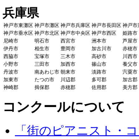
兵庫県
神戸市東灘区
神戸市灘区
神戸市兵庫区
神戸市長田区
神戸市
神戸市垂水区
神戸市北区
神戸市中央区
神戸市西区
姫路市
尼崎市
明石市
西宮市
洲本市
芦屋市
伊丹市
相生市
豊岡市
加古川市
赤穂市
西脇市
宝塚市
三木市
高砂市
川西市
小野市
三田市
加西市
篠山市
養父市
丹波市
南あわじ市
朝来市
淡路市
宍粟市
加東市
たつの市
川辺郡
多可郡
加古郡
神崎郡
揖保郡
赤穂郡
佐用郡
美方郡
コンクールについて
「街のピアニスト・コ