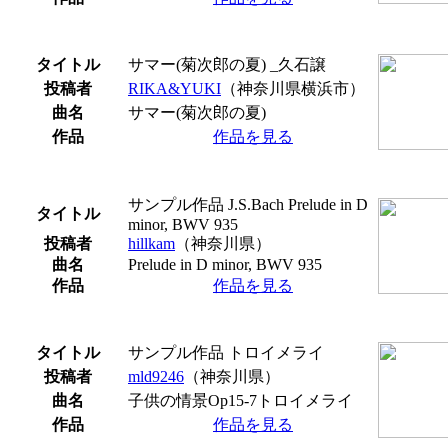
タイトル
サマー(菊次郎の夏) _久石譲
投稿者
RIKA&YUKI
（神奈川県横浜市）
曲名
サマー(菊次郎の夏)
作品
作品を見る
サンプル作品 J.S.Bach Prelude in D
タイトル
minor, BWV 935
投稿者
hillkam
（神奈川県）
曲名
Prelude in D minor, BWV 935
作品
作品を見る
タイトル
サンプル作品 トロイメライ
投稿者
mld9246
（神奈川県）
曲名
子供の情景Op15-7トロイメライ
作品
作品を見る