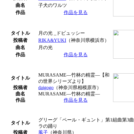
曲名
子犬のワルツ
作品
作品を見る
タイトル
月の光 _ドビュッシー
投稿者
RIKA&YUKI
（神奈川県横浜市）
曲名
月の光
作品
作品を見る
MURASAME―竹林の精霊―【和
タイトル
の世界シリーズより】
投稿者
daigogo
（神奈川県相模原市）
曲名
MURASAME―竹林の精霊―
作品
作品を見る
グリーグ「ペール・ギュント」第1組曲第3曲
タイトル
ラの踊り
投稿者
風子
（神奈川県）