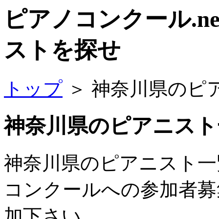
ピアノコンクール.n
ストを探せ
トップ
＞ 神奈川県のピ
神奈川県のピアニスト
神奈川県のピアニスト一
コンクールへの参加者募
加下さい。