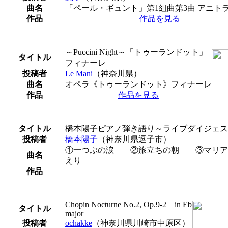
曲名
「ペール・ギュント」第1組曲第3曲 アニト
作品
作品を見る
～Puccini Night～「トゥーランドット」
タイトル
フィナーレ
投稿者
Le Mani
（神奈川県）
曲名
オペラ《トゥーランドット》フィナーレ
作品
作品を見る
タイトル
橋本陽子ピアノ弾き語り～ライブダイジェス
投稿者
橋本陽子
（神奈川県逗子市）
①一つぶの涙 ②旅立ちの朝 ③マリア
曲名
えり
作品
Chopin Nocturne No.2, Op.9-2 in Eb
タイトル
major
投稿者
ochakke
（神奈川県川崎市中原区）