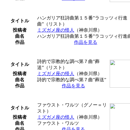
ハンガリア狂詩曲第１５番”ラコッツィ行進
タイトル
曲”（リスト）
投稿者
ミズガメ座の怪人
（神奈川県）
曲名
ハンガリア狂詩曲第１５番”ラコッツィ行進曲
作品
作品を見る
詩的で宗教的な調べ第７曲”葬
タイトル
送”（リスト）
投稿者
ミズガメ座の怪人
（神奈川県）
曲名
詩的で宗教的な調べ第７曲”葬送”
作品
作品を見る
ファウスト・ワルツ（グノー＝リ
タイトル
スト）
投稿者
ミズガメ座の怪人
（神奈川県）
曲名
ファウスト・ワルツ
作品
作品を見る