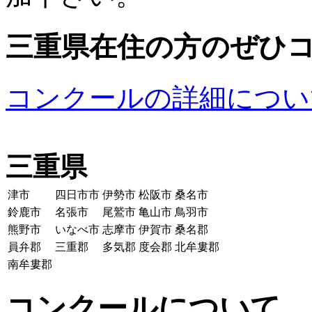
三重県在住の方のぜひ
コンクールの詳細につい
三重県
津市
四日市市
伊勢市
松阪市
桑名市
鈴鹿市
名張市
尾鷲市
亀山市
鳥羽市
熊野市
いなべ市
志摩市
伊賀市
桑名郡
員弁郡
三重郡
多気郡
度会郡
北牟婁郡
南牟婁郡
コンクールについて