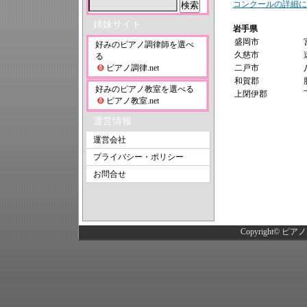
コンクールの詳細に
姉妹サイト
岩手県
盛岡市
好みのピアノ調律師を選べ
久慈市
る
ピアノ調律.net
二戸市
和賀郡
好みのピアノ教室を選べる
上閉伊郡
ピアノ教室.net
運営情報
運営会社
プライバシー・ポリシー
お問合せ
Copyright©
ピアノ