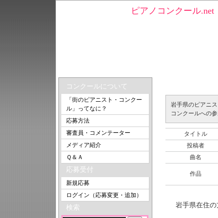
ピアノコンクール.n
トップ
＞ 岩手県のピアニスト一覧
岩手県のピア
コンクールについて
「街のピアニスト・コンクー
岩手県のピアニス
ル」ってなに？
コンクールへの参
応募方法
審査員・コメンテーター
タイトル
メディア紹介
投稿者
Ｑ＆Ａ
曲名
応募受付
作品
新規応募
ログイン（応募変更・追加）
岩手県在住の
検索