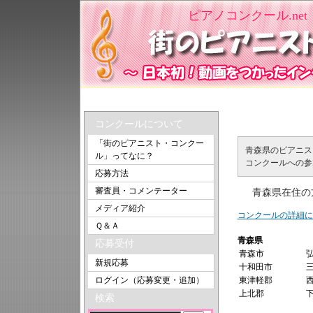
ピアノコンクール.n
トップ
＞ 青森県のピアニスト一覧
青森県のピア
コンクールについて
「街のピアニスト・コンクー
青森県のピアニス
ル」ってなに？
コンクールへの参
応募方法
審査員・コメンテーター
青森県在住の
メディア紹介
コンクールの詳細に
Ｑ＆Ａ
青森県
応募受付
青森市
新規応募
十和田市
ログイン（応募変更・追加）
東津軽郡
上北郡
検索